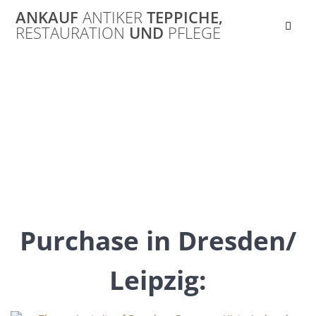
Skip
ANKAUF
ANTIKER
TEPPICHE,
to
RESTAURATION
UND
PFLEGE
content
Purchase in
Saxony
Purchase in Dresden/
Leipzig: