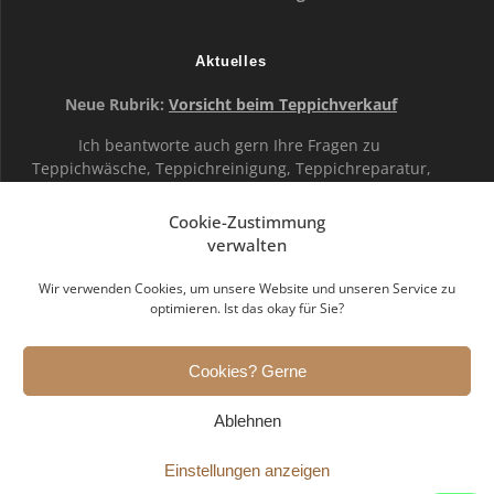
Aktuelles
Neue Rubrik:
Vorsicht beim Teppichverkauf
Ich beantworte auch gern Ihre Fragen zu
Teppichwäsche, Teppichreinigung, Teppichreparatur,
Teppichrestaurierung, Teppichpflege,
Teppichbodenreinigung, Fransenbefestigung …
Cookie-Zustimmung
verwalten
Rezensionen bei Google
Wir verwenden Cookies, um unsere Website und unseren Service zu
optimieren. Ist das okay für Sie?
Ankauf antiker Teppiche,
Cookies? Gerne
Restauration und Pflege
Ablehnen
© 2026 Ankauf antiker Orient- und Perserteppiche
deutschlandweit und in den angrenzenden Ländern.
Einstellungen anzeigen
DesignByKlein