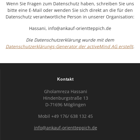
Wenn Sie Fragen zum Datenschutz haben, schreiben Sie uns
bitte eine E-Mail oder wenden Sie sich direkt an die für den
Datenschutz verantwortliche Person in unserer Organisation:
Hassani, info@ankauf-orientteppich.de
Die Datenschutzerklärung wurde mit dem
Datenschutzerklärungs-Generator der activeMind AG erstellt
.
Kontakt
Gholamreza Hassani
Hindenburgstraße 13
D-71696 Möglingen
Mobil +49 176/ 638 132 45
info@ankauf-orientteppich.de