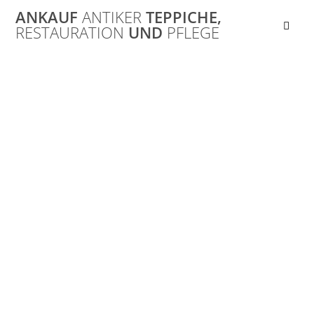
Skip
ANKAUF
ANTIKER
TEPPICHE,
to
RESTAURATION
UND
PFLEGE
content
Ankauf von
Orientteppichen
im Bereich
Salzburg/ Bayern/
Kleines Deutsches
Eck