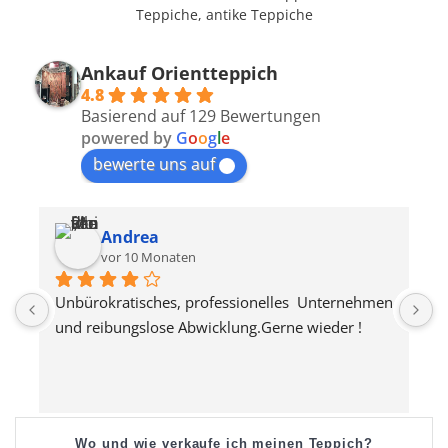
Teppiche, antike Teppiche
Ankauf Orientteppich
4.8
Basierend auf 129 Bewertungen
powered by
G
o
o
g
l
e
bewerte uns auf
Andrea
vor 10 Monaten
Unbürokratisches, professionelles  Unternehmen 
S
und reibungslose Abwicklung.Gerne wieder !
s
Wo und wie verkaufe ich meinen Teppich?