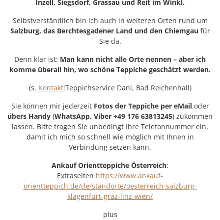
Inzell, Siegsdorf, Grassau und Reit im Winkl.
Selbstverständlich bin ich auch in weiteren Orten rund um
Salzburg, das Berchtesgadener Land und den Chiemgau
für
Sie da.
Denn klar ist:
Man kann nicht alle Orte nennen – aber ich
komme überall hin, wo schöne Teppiche geschätzt werden.
(s.
Kontakt
:Teppichservice Dani, Bad Reichenhall)
Sie können mir jederzeit
Fotos der Teppiche per eMail
oder
übers
Handy
(
WhatsApp, Viber +49 176 63813245
) zukommen
lassen. Bitte tragen Sie unbedingt Ihre Telefonnummer ein,
damit ich mich so schnell wie möglich mit Ihnen in
Verbindung setzen kann.
Ankauf Orientteppiche Österreich
:
Extraseiten
https://www.ankauf-
orientteppich.de/de/standorte/oesterreich-salzburg-
klagenfurt-graz-linz-wien/
plus