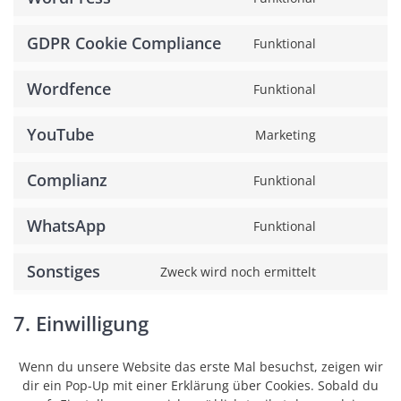
Consent
polylang
to
GDPR Cookie Compliance
service
Funktional
Consent
wordpres
to
Wordfence
service
Funktional
Consent
gdpr-
to
cookie-
YouTube
service
Marketing
Consent
complian
wordfenc
to
Complianz
service
Funktional
Consent
youtube
to
WhatsApp
service
Funktional
Consent
complian
to
Sonstiges
service
Zweck wird noch ermittelt
Consent
whatsap
to
service
7. Einwilligung
sonstiges
Wenn du unsere Website das erste Mal besuchst, zeigen wir
dir ein Pop-Up mit einer Erklärung über Cookies. Sobald du