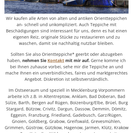
Wir kaufen alle Arten von alten und antiken Orientteppichen
an- schnell und unkompliziert. Auch Teppiche mit
Beschädigungen sind interessant für uns, denn es hat einen
eigenen Reiz, originale Stücke zu restaurieren und zu
waschen, damit sie nachhaltig nutzbar bleiben.
Sollten Sie also Orientteppiche* geerbt oder abzugeben
haben,
nehmen Sie
Kontakt
mit mir auf.
Gerne komme ich
bei Ihnen zuhause vorbei, sehe mir die Teppiche an und
mache Ihnen ein unverbindliches, faires und marktgerechtes
Angebot. Diskretion ist selbstverständlich.
Im Ostseeraum und speziell in Mecklenburg-Vorpommern
arbeite ich z.B. in Altentreptow, Anklam, Bad Doberan, Bad
Sülze, Barth, Bergen auf Rügen, Boizenburg/Elbe, Brüel, Burg
Stargard, Bützow, Crivitz, Dargun, Dassow, Demmin, Dömitz,
Eggesin, Franzburg, Friedland, Gadebusch, Garz/Rügen,
Gnoien, Goldberg, Grabow, Greifswald, Grevesmühlen,
Grimmen, Güstrow, Gützkow, Hagenow, Jarmen, Klütz, Krakow