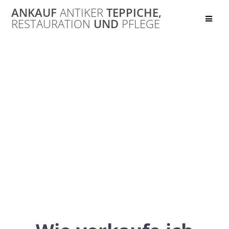
Skip
ANKAUF
ANTIKER
TEPPICHE,
to
RESTAURATION
UND
PFLEGE
content
Ankauf von
Orientteppichen
in Mecklenburg-
Vorpommern