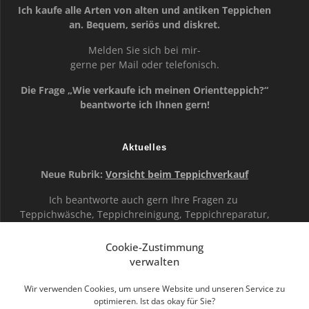
Ich kaufe alle Arten von alten und antiken Teppichen
an. Bequem, seriös und diskret.
Melden Sie sich bei mir-
gerne per Mail oder telefonisch.
Die Frage „Wie verkaufe ich meinen Orientteppich?“
beantworte ich Ihnen gern!
Aktuelles
Neue Rubrik:
Vorsicht beim Teppichverkauf
Ich beantworte auch gern Ihre Fragen zu
Teppichwäsche, Teppichreinigung, Teppichreparatur,
Teppichrestaurierung, Teppichpflege,
Teppichbodenreinigung, Fransenbefestigung …
Cookie-Zustimmung
verwalten
Rezensionen bei Google
Wir verwenden Cookies, um unsere Website und unseren Service zu
optimieren. Ist das okay für Sie?