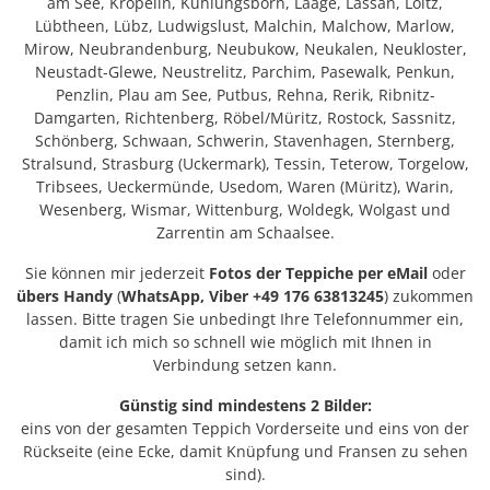
am See, Kröpelin, Kühlungsborn, Laage, Lassan, Loitz,
Lübtheen, Lübz, Ludwigslust, Malchin, Malchow, Marlow,
Mirow, Neubrandenburg, Neubukow, Neukalen, Neukloster,
Neustadt-Glewe, Neustrelitz, Parchim, Pasewalk, Penkun,
Penzlin, Plau am See, Putbus, Rehna, Rerik, Ribnitz-
Damgarten, Richtenberg, Röbel/Müritz, Rostock, Sassnitz,
Schönberg, Schwaan, Schwerin, Stavenhagen, Sternberg,
Stralsund, Strasburg (Uckermark), Tessin, Teterow, Torgelow,
Tribsees, Ueckermünde, Usedom, Waren (Müritz), Warin,
Wesenberg, Wismar, Wittenburg, Woldegk, Wolgast und
Zarrentin am Schaalsee.
Sie können mir jederzeit
Fotos der Teppiche per eMail
oder
übers
Handy
(
WhatsApp, Viber +49 176 63813245
) zukommen
lassen. Bitte tragen Sie unbedingt Ihre Telefonnummer ein,
damit ich mich so schnell wie möglich mit Ihnen in
Verbindung setzen kann.
Günstig sind mindestens 2 Bilder:
eins von der gesamten Teppich Vorderseite und eins von der
Rückseite (eine Ecke, damit Knüpfung und Fransen zu sehen
sind).