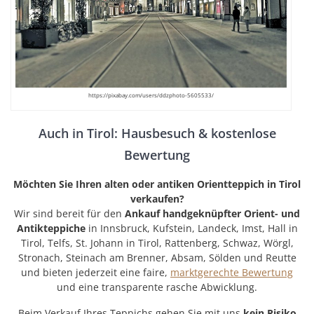
https://pixabay.com/users/ddzphoto-5605533/
Auch in Tirol: Hausbesuch & kostenlose
Bewertung
Möchten Sie Ihren alten oder antiken Orientteppich in Tirol
verkaufen?
Wir sind bereit für den
Ankauf handgeknüpfter Orient- und
Antikteppiche
in Innsbruck, Kufstein, Landeck, Imst, Hall in
Tirol, Telfs, St. Johann in Tirol, Rattenberg, Schwaz, Wörgl,
Stronach, Steinach am Brenner, Absam, Sölden und Reutte
und bieten jederzeit eine faire,
marktgerechte Bewertung
und eine transparente rasche Abwicklung.
Beim Verkauf Ihres Teppichs gehen Sie mit uns
kein Risiko