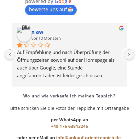
powered by
G
o
o
g
l
e
bewerte uns auf
n aw
vor 10 Monaten
Auf Empfehlung und nach Überprüfung der 
U
Öffnungszeiten sowohl auf der Homepage als 
u
auch über Google, eine Stunde 
angefahren.Laden ist leider geschlossen. 
Verkäufer telefonisch erreicht, ist aber nicht in 
der Umgebung. Unmöglich!Macht eine weitere 
Wo und wie verkaufe ich meinen Teppich?
Stunde Rückfahrt, umsonst...
Bitte schicken Sie die Fotos der Teppiche mit Ortsangabe
per WhatsApp an
+49 176 63813245
oder per eMail an
info@ankauf-orientteppich.de
.