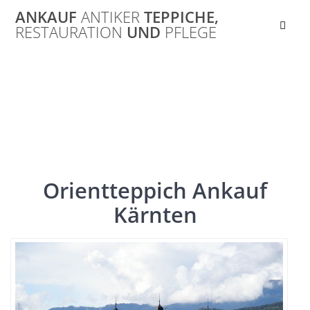
Skip
ANKAUF
ANTIKER
TEPPICHE,
to
RESTAURATION
UND
PFLEGE
content
Kärnten
Orientteppich Ankauf
Kärnten