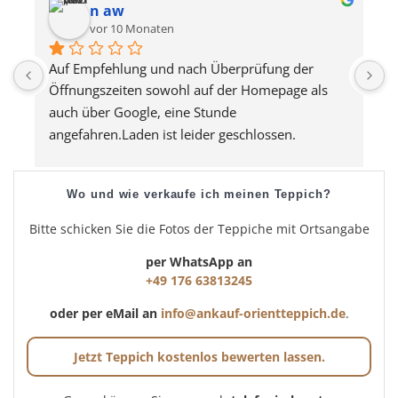
n aw
vor 10 Monaten
Auf Empfehlung und nach Überprüfung der 
U
Öffnungszeiten sowohl auf der Homepage als 
u
auch über Google, eine Stunde 
angefahren.Laden ist leider geschlossen. 
Verkäufer telefonisch erreicht, ist aber nicht in 
der Umgebung. Unmöglich!Macht eine weitere 
Wo und wie verkaufe ich meinen Teppich?
Stunde Rückfahrt, umsonst...
Bitte schicken Sie die Fotos der Teppiche mit Ortsangabe
per WhatsApp an
+49 176 63813245
oder per eMail an
info@ankauf-orientteppich.de
.
Jetzt Teppich kostenlos bewerten lassen.