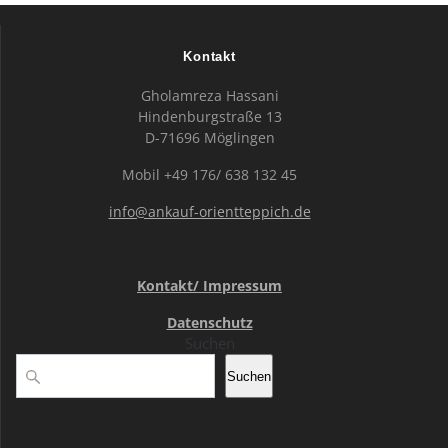
Kontakt
Gholamreza Hassani
Hindenburgstraße 13
D-71696 Möglingen
Mobil +49 176/ 638 132 45
info@ankauf-orientteppich.de
Kontakt/ Impressum
Datenschutz
Suchen
Suchen