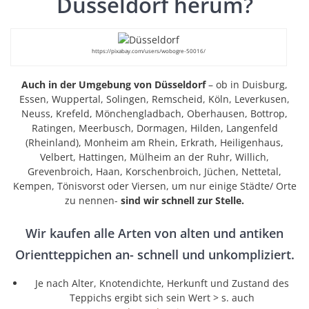
Düsseldorf herum?
https://pixabay.com/users/wobogre-50016/
Auch in der Umgebung von Düsseldorf
– ob in Duisburg,
Essen, Wuppertal, Solingen, Remscheid, Köln, Leverkusen,
Neuss, Krefeld, Mönchengladbach, Oberhausen, Bottrop,
Ratingen, Meerbusch, Dormagen, Hilden, Langenfeld
(Rheinland), Monheim am Rhein, Erkrath, Heiligenhaus,
Velbert, Hattingen, Mülheim an der Ruhr, Willich,
Grevenbroich, Haan, Korschenbroich, Jüchen, Nettetal,
Kempen, Tönisvorst oder Viersen, um nur einige Städte/ Orte
zu nennen-
sind wir schnell zur Stelle.
Wir kaufen alle Arten von alten und antiken
Orientteppichen an- schnell und unkompliziert.
Je nach Alter, Knotendichte, Herkunft und Zustand des
Teppichs ergibt sich sein Wert > s. auch