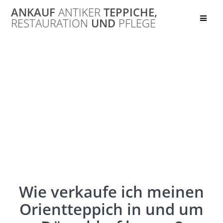
Skip
ANKAUF
ANTIKER
TEPPICHE,
to
RESTAURATION
UND
PFLEGE
content
Düsseldorf,
Duisburg, Essen,
Wuppertal …
Wie verkaufe ich meinen
Orientteppich in und um