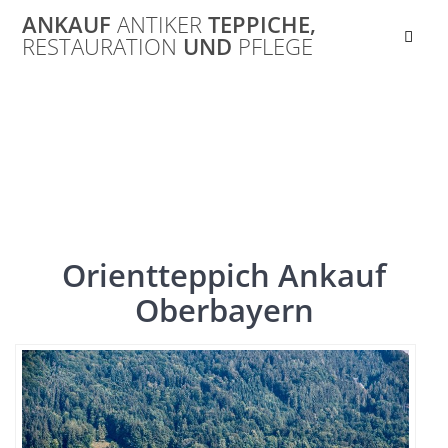
Skip
ANKAUF
ANTIKER
TEPPICHE,
to
RESTAURATION
UND
PFLEGE
content
Oberbayern
Orientteppich Ankauf
Oberbayern