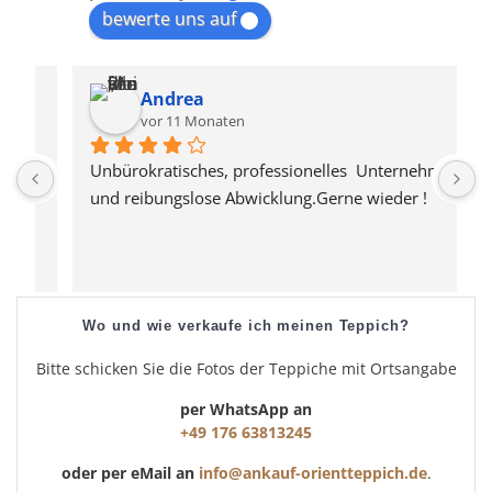
bewerte uns auf
Andrea
vor 11 Monaten
Unbürokratisches, professionelles  Unternehmen 
S
und reibungslose Abwicklung.Gerne wieder !
s
Wo und wie verkaufe ich meinen Teppich?
Bitte schicken Sie die Fotos der Teppiche mit Ortsangabe
per WhatsApp an
+49 176 63813245
oder per eMail an
info@ankauf-orientteppich.de
.