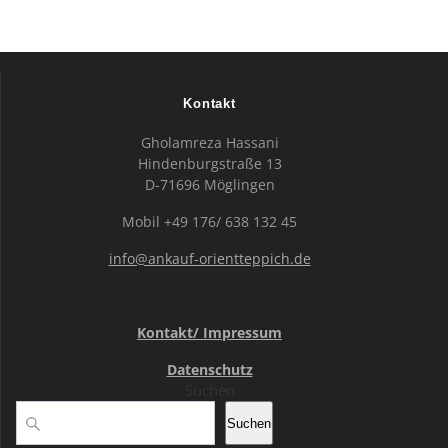
Kontakt
Gholamreza Hassani
Hindenburgstraße 13
D-71696 Möglingen
Mobil +49 176/ 638 132 45
info@ankauf-orientteppich.de
Kontakt/ Impressum
Datenschutz
Suchen
Suchen