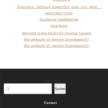
Österreich- Salzburg, Klagenfurt, Graz, Linz, Wien …
Rems-Murr-Kreis
Stuttgarter Stadtbezirke
Vorarlberg
Welcome to the Studio for Oriental Carpets
Wie verkaufe ich meinen Orientteppich?
Wie verkaufe ich meinen Orientteppich?
Suchen
Suchen
Contact