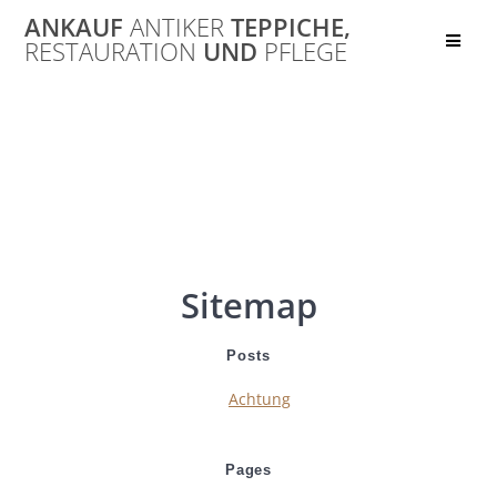
Skip
ANKAUF
ANTIKER
TEPPICHE,
to
RESTAURATION
UND
PFLEGE
content
Sitemap engl.
Sitemap
Posts
Achtung
Pages